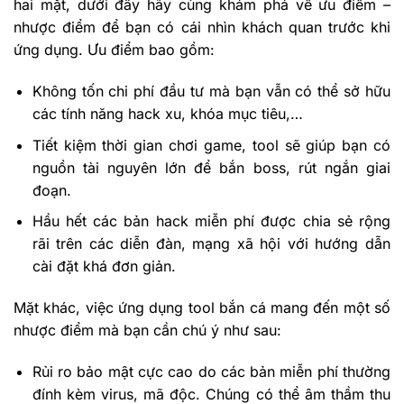
hai mặt, dưới đây hãy cùng khám phá về ưu điểm –
nhược điểm để bạn có cái nhìn khách quan trước khi
ứng dụng. Ưu điểm bao gồm:
Không tốn chi phí đầu tư mà bạn vẫn có thể sở hữu
các tính năng hack xu, khóa mục tiêu,…
Tiết kiệm thời gian chơi game, tool sẽ giúp bạn có
nguồn tài nguyên lớn để bắn boss, rút ngắn giai
đoạn.
Hầu hết các bản hack miễn phí được chia sẻ rộng
rãi trên các diễn đàn, mạng xã hội với hướng dẫn
cài đặt khá đơn giản.
Mặt khác, việc ứng dụng tool bắn cá mang đến một số
nhược điểm mà bạn cần chú ý như sau:
Rủi ro bảo mật cực cao do các bản miễn phí thường
đính kèm virus, mã độc. Chúng có thể âm thầm thu