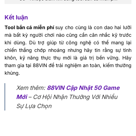
Kết luận
Tool bắn cá miễn phí
suy cho cùng là con dao hai lưỡi
mà bất kỳ người chơi nào cũng cần cân nhắc kỹ trước
khi dùng. Dù trợ giúp từ công nghệ có thể mang lại
chiến thắng chớp nhoáng nhưng hãy tin rằng sự tinh
khôn, kỹ năng thực thụ mới là giá trị bền vững. Hãy
tham gia tại 88VIN để trải nghiệm an toàn, kiếm thưởng
khủng.
Xem thêm:
88VIN Cập Nhật 50 Game
Mới
– Cơ Hội Nhận Thưởng Với Nhiều
Sự Lựa Chọn