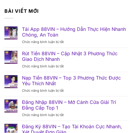
BÀI VIẾT MỚI
Tải App 88VIN – Hướng Dẫn Thực Hiện Nhanh
Chóng, An Toàn
Chức năng bình luận bị tắt
ở
Tải
App
Rút Tiền 88VIN – Cập Nhật 3 Phương Thức
88VIN
Giao Dịch Nhanh
–
Chức năng bình luận bị tắt
ở
Hướng
Rút
Dẫn
Tiền
Nạp Tiền 88VIN – Top 3 Phương Thức Được
Thực
88VIN
Hiện
Yêu Thích Nhất
–
Nhanh
Chức năng bình luận bị tắt
ở
Cập
Chóng,
Nạp
Nhật
An
Tiền
Đăng Nhập 88VIN – Mở Cánh Cửa Giải Trí
3
Toàn
88VIN
Phương
Đẳng Cấp Top 1
–
Thức
Chức năng bình luận bị tắt
ở
Top
Giao
Đăng
3
Dịch
Nhập
Đăng Ký 88VIN – Tạo Tài Khoản Cực Nhanh,
Phương
Nhanh
88VIN
Thức
Xét Duyệt Đơn Giản