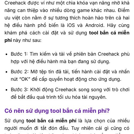
Creehack được ví như một chìa khóa vạn năng nhờ khả
năng can thiệp vào nhiều dòng game khác nhau. Điểm
ưu việt còn nằm ở sự tương thích hoàn hảo trên cả hai
hệ điều hành phổ biến là iOS và Android. Hãy cùng
khám phá cách cài đặt và sử dụng
tool bắn cá miễn
phí
này như sau:
Bước 1: Tìm kiếm và tải về phiên bản Creehack phù
hợp với hệ điều hành mà bạn đang sử dụng.
Bước 2: Mở tệp tin đã tải, tiến hành cài đặt và nhấn
nút “OK” để cấp quyền hoạt động cho ứng dụng.
Bước 3: Khởi động Creehack song song với trò chơi
để bắt đầu quá trình tối ưu hóa tài nguyên.
Có nên sử dụng tool bắn cá miễn phí?
Sử dụng
tool bắn cá miễn phí
là lựa chọn của nhiều
người muốn đi tắt đón đầu. Tuy nhiên cái gì cũng có