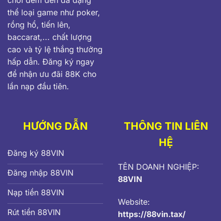
chơi đem đến đa dạng
thể loại game như poker,
rồng hổ, tiến lên,
baccarat,... chất lượng
cao và tỷ lệ thắng thưởng
hấp dẫn. Đăng ký ngay
để nhận ưu đãi 88K cho
lần nạp đầu tiên.
HƯỚNG DẪN
THÔNG TIN LIÊN
HỆ
Đăng ký 88VIN
TÊN DOANH NGHIỆP:
Đăng nhập 88VIN
88VIN
Nạp tiền 88VIN
Website:
Rút tiền 88VIN
https://88vin.tax/