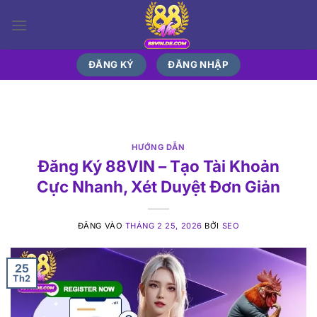
Bỏ
qua
nội
dung
ĐĂNG KÝ
ĐĂNG NHẬP
HƯỚNG DẪN
Đăng Ký 88VIN – Tạo Tài Khoản
Cực Nhanh, Xét Duyệt Đơn Giản
ĐĂNG VÀO
THÁNG 2 25, 2026
BỞI
SEO
25
Th2