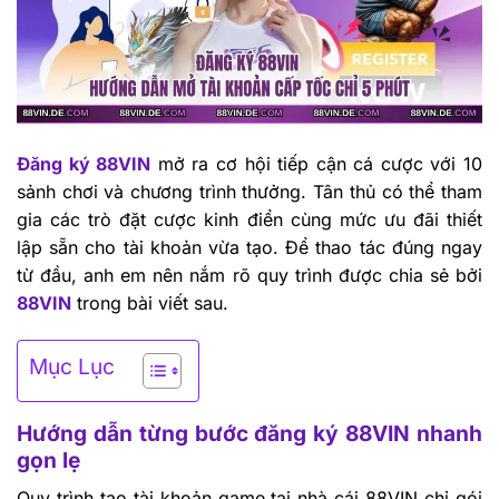
Đăng ký 88VIN
mở ra cơ hội tiếp cận cá cược với 10
sảnh chơi và chương trình thưởng. Tân thủ có thể tham
gia các trò đặt cược kinh điển cùng mức ưu đãi thiết
lập sẵn cho tài khoản vừa tạo. Để thao tác đúng ngay
từ đầu, anh em nên nắm rõ quy trình được chia sẻ bởi
88VIN
trong bài viết sau.
Mục Lục
Hướng dẫn từng bước đăng ký 88VIN nhanh
gọn lẹ
Quy trình tạo tài khoản game tại nhà cái 88VIN chỉ gói