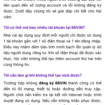
liên quan đến số lượng account và lỗi không đăng ký
được. Dưới đây chúng tôi sẽ giải đáp chi tiết cho hội
viên:
Tôi có thể mở bao nhiêu tài khoản tại 88VIN?
Nhà cái áp dụng quy định mỗi người chỉ được sử dụng
1 tài khoản gắn với 1 số điện thoại và 1 tên đăng nhập.
Điều này nhằm đảm bảo tính minh bạch lẫn quản lý dữ
liệu người dùng riêng tư. Khi số điện thoại đã được xác
thực, hội viên không thể tạo thêm account thứ hai trên
cùng thông tin.
Tôi cần làm gì khi không thể tạo nick được?
Trường hợp không
đăng ký 88VIN
thành công có thể
đến từ lỗi mạng, thiết bị hoặc đường dẫn truy cập.
Người chơi nên kiểm tra lại kết nối internet hoặc trình
duyệt đang sử dụng. Nếu vẫn không khắc phục được,