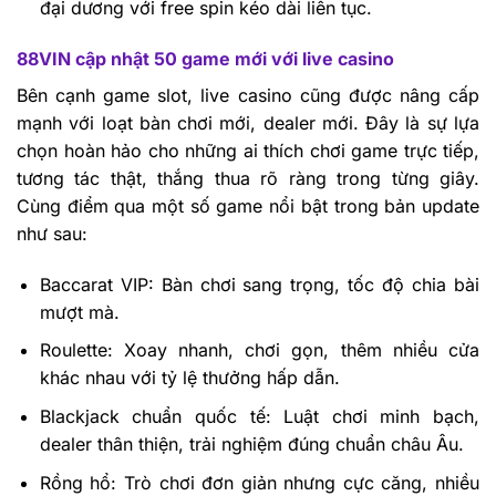
đại dương với free spin kéo dài liên tục.
88VIN cập nhật 50 game mới với live casino
Bên cạnh game slot, live casino cũng được nâng cấp
mạnh với loạt bàn chơi mới, dealer mới. Đây là sự lựa
chọn hoàn hảo cho những ai thích chơi game trực tiếp,
tương tác thật, thắng thua rõ ràng trong từng giây.
Cùng điểm qua một số game nổi bật trong bản update
như sau:
Baccarat VIP: Bàn chơi sang trọng, tốc độ chia bài
mượt mà.
Roulette: Xoay nhanh, chơi gọn, thêm nhiều cửa
khác nhau với tỷ lệ thưởng hấp dẫn.
Blackjack chuẩn quốc tế: Luật chơi minh bạch,
dealer thân thiện, trải nghiệm đúng chuẩn châu Âu.
Rồng hổ: Trò chơi đơn giản nhưng cực căng, nhiều