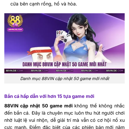
cửa bên cạnh rồng, hổ và hòa.
Danh mục 88VIN cập nhật 50 game mới nhất
Bắn cá hấp dẫn với hơn 15 tựa game mới
88VIN cập nhật 50 game mới
không thể không nhắc
đến bắn cá. Đây là chuyên mục luôn thu hút người chơi
nhờ luật lệ vui nhộn, dễ giải trí mà vẫn có cơ hội nổ xu
cực mạnh. Điểm đặc biệt của các phiên bản mới năm