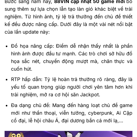
Bước sang năm nay,
88VIN cập nhật 50 game mới
bổ
sung thêm sự lựa chọn lẫn tạo làn gió khác biệt về trải
nghiệm. Từ hình ảnh, tỷ lệ trả thưởng đến chủ đề thiết
kế đều được nâng cấp. Dưới đây là một vài nét nổi bật
của lần update này:
Đồ họa nâng cấp: Điểm dễ nhận thấy nhất là phần
hình ảnh được đầu tư mạnh. Các trò chơi sở hữu đồ
họa sắc nét, chuyển động mượt mà, chân thực và
cuốn hút.
RTP hấp dẫn: Tỷ lệ hoàn trả thưởng rõ ràng, đây là
yếu tố quan trọng giúp người chơi yên tâm hơn khi
trải nghiệm, mở ra cơ hội săn Jackpot.
Đa dạng chủ đề: Mang đến hàng loạt chủ đề game
mới như thần thoại, viễn tưởng, cyberpunk, Ai Cập
cổ đại, lễ hội châu Á, đại dương bắn cá mới lạ,…