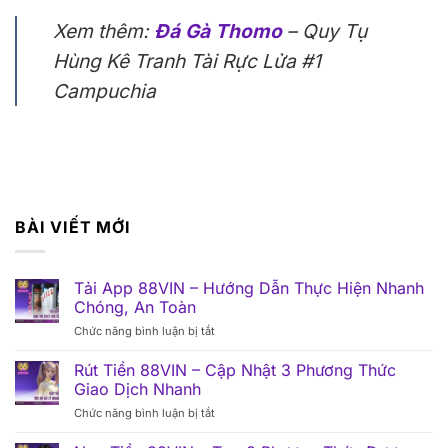
Xem thêm:
Đá Gà Thomo
– Quy Tụ
Hùng Kê Tranh Tài Rực Lửa #1
Campuchia
BÀI VIẾT MỚI
Tải App 88VIN – Hướng Dẫn Thực Hiện Nhanh
Chóng, An Toàn
Chức năng bình luận bị tắt
ở
Tải
App
Rút Tiền 88VIN – Cập Nhật 3 Phương Thức
88VIN
Giao Dịch Nhanh
–
Chức năng bình luận bị tắt
ở
Hướng
Rút
Dẫn
Tiền