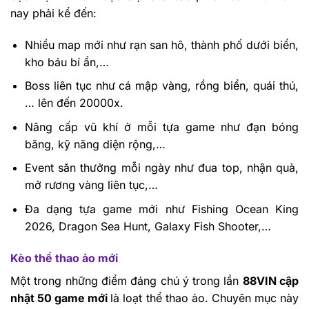
nay phải kể đến:
Nhiều map mới như rạn san hô, thành phố dưới biển,
kho báu bí ẩn,…
Boss liên tục như cá mập vàng, rồng biển, quái thú,
… lên đến 20000x.
Nâng cấp vũ khí ở mỗi tựa game như đạn bóng
băng, kỹ năng diện rộng,…
Event săn thưởng mỗi ngày như đua top, nhận quà,
mở rương vàng liên tục,…
Đa dạng tựa game mới như Fishing Ocean King
2026, Dragon Sea Hunt, Galaxy Fish Shooter,…
Kèo thể thao ảo mới
Một trong những điểm đáng chú ý trong lần
88VIN cập
nhật 50 game mới
là loạt thể thao ảo. Chuyên mục này