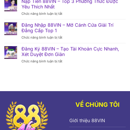
Nạp Tiền 88VIN – Top 3 Phương Thức Được
Thực
88VIN
Hiện
Yêu Thích Nhất
–
Nhanh
Chức năng bình luận bị tắt
ở
Cập
Chóng,
Nạp
Nhật
An
Tiền
Đăng Nhập 88VIN – Mở Cánh Cửa Giải Trí
3
Toàn
88VIN
Phương
Đẳng Cấp Top 1
–
Thức
Chức năng bình luận bị tắt
ở
Top
Giao
Đăng
3
Dịch
Nhập
Đăng Ký 88VIN – Tạo Tài Khoản Cực Nhanh,
Phương
Nhanh
88VIN
Thức
Xét Duyệt Đơn Giản
–
Được
Chức năng bình luận bị tắt
ở
Mở
Yêu
Đăng
Cánh
Thích
Ký
Cửa
Nhất
88VIN
Giải
–
Trí
Tạo
Đẳng
Tài
Cấp
Khoản
Top
Cực
1
VỀ CHÚNG TÔI
Nhanh,
Xét
Duyệt
Giới thiệu 88VIN
Đơn
Giản