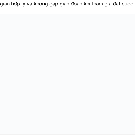
 gian hợp lý và không gặp gián đoạn khi tham gia đặt cược.