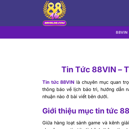
Bỏ
qua
nội
dung
88VIN
Tin Tức 88VIN – 
Tin tức 88VIN
là chuyên mục quan trọ
thông báo về lịch bảo trì, hướng dẫn 
nhuận nào ở bài viết bên dưới.
Giới thiệu mục tin tức 8
Giữa hàng loạt sảnh game và kênh giải t