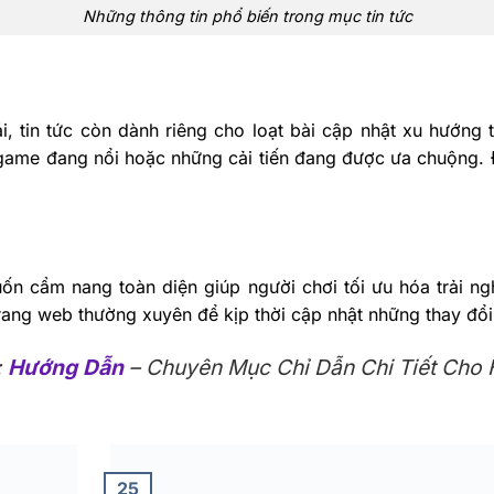
Những thông tin phổ biến trong mục tin tức
i, tin tức còn dành riêng cho loạt bài cập nhật xu hướng 
 game đang nổi hoặc những cải tiến đang được ưa chuộng. 
.
ốn cẩm nang toàn diện giúp người chơi tối ưu hóa trải n
rang web thường xuyên để kịp thời cập nhật những thay đổi
:
Hướng Dẫn
– Chuyên Mục Chỉ Dẫn Chi Tiết Cho 
25